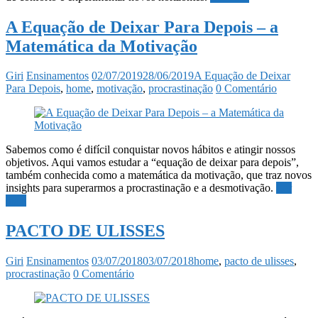
A Equação de Deixar Para Depois – a
Matemática da Motivação
Giri
Ensinamentos
02/07/2019
28/06/2019
A Equação de Deixar
Para Depois
,
home
,
motivação
,
procrastinação
0 Comentário
Sabemos como é difícil conquistar novos hábitos e atingir nossos
objetivos. Aqui vamos estudar a “equação de deixar para depois”,
também conhecida como a matemática da motivação, que traz novos
insights para superarmos a procrastinação e a desmotivação.
Ler
mais
PACTO DE ULISSES
Giri
Ensinamentos
03/07/2018
03/07/2018
home
,
pacto de ulisses
,
procrastinação
0 Comentário