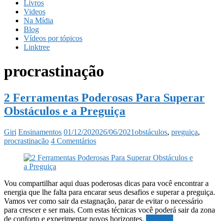
Livros
Videos
Na Mídia
Blog
Vídeos por tópicos
Linktree
procrastinação
2 Ferramentas Poderosas Para Superar
Obstáculos e a Preguiça
Giri
Ensinamentos
01/12/2020
26/06/2021
obstáculos
,
preguiça
,
procrastinação
4 Comentários
Vou compartilhar aqui duas poderosas dicas para você encontrar a
energia que lhe falta para encarar seus desafios e superar a preguiça.
Vamos ver como sair da estagnação, parar de evitar o necessário
para crescer e ser mais. Com estas técnicas você poderá sair da zona
de conforto e experimentar novos horizontes.
Ler mais