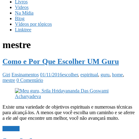
Livros
Videos
Na Mídia
Blog
Vídeos por tópicos
Linktree
mestre
Como e Por Que Escolher UM Guru
Giri
Ensinamentos
01/11/2016
escolher
,
espiritual
,
guru
,
home
,
mestre
0 Comentário
Existe uma variedade de objetivos espirituais e numerosas técnicas
para alcançá-los. A menos que você escolha um caminho e se aferre
a ele até que encontre um melhor, você não avançará muito.
Ler mais