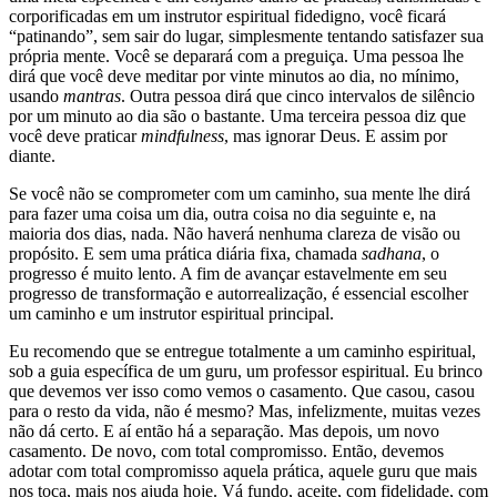
corporificadas em um instrutor espiritual fidedigno, você ficará
“patinando”, sem sair do lugar, simplesmente tentando satisfazer sua
própria mente. Você se deparará com a preguiça. Uma pessoa lhe
dirá que você deve meditar por vinte minutos ao dia, no mínimo,
usando
mantras
. Outra pessoa dirá que cinco intervalos de silêncio
por um minuto ao dia são o bastante. Uma terceira pessoa diz que
você deve praticar
mindfulness
, mas ignorar Deus. E assim por
diante.
Se você não se comprometer com um caminho, sua mente lhe dirá
para fazer uma coisa um dia, outra coisa no dia seguinte e, na
maioria dos dias, nada. Não haverá nenhuma clareza de visão ou
propósito. E sem uma prática diária fixa, chamada
sadhana
, o
progresso é muito lento. A fim de avançar estavelmente em seu
progresso de transformação e autorrealização, é essencial escolher
um caminho e um instrutor espiritual principal.
Eu recomendo que se entregue totalmente a um caminho espiritual,
sob a guia específica de um guru, um professor espiritual. Eu brinco
que devemos ver isso como vemos o casamento. Que casou, casou
para o resto da vida, não é mesmo? Mas, infelizmente, muitas vezes
não dá certo. E aí então há a separação. Mas depois, um novo
casamento. De novo, com total compromisso. Então, devemos
adotar com total compromisso aquela prática, aquele guru que mais
nos toca, mais nos ajuda hoje. Vá fundo, aceite, com fidelidade, com