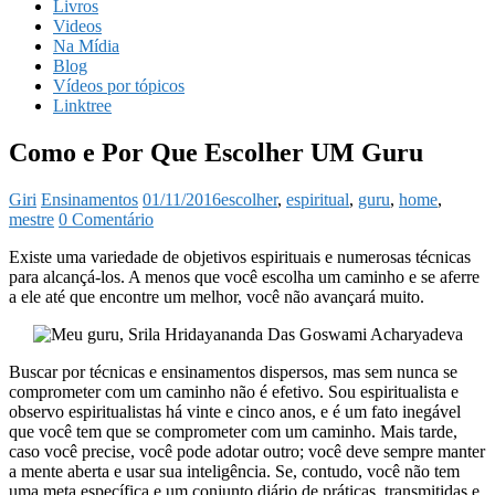
Livros
Videos
Na Mídia
Blog
Vídeos por tópicos
Linktree
Como e Por Que Escolher UM Guru
Giri
Ensinamentos
01/11/2016
escolher
,
espiritual
,
guru
,
home
,
mestre
0 Comentário
Existe uma variedade de objetivos espirituais e numerosas técnicas
para alcançá-los. A menos que você escolha um caminho e se aferre
a ele até que encontre um melhor, você não avançará muito.
Buscar por técnicas e ensinamentos dispersos, mas sem nunca se
comprometer com um caminho não é efetivo. Sou espiritualista e
observo espiritualistas há vinte e cinco anos, e é um fato inegável
que você tem que se comprometer com um caminho. Mais tarde,
caso você precise, você pode adotar outro; você deve sempre manter
a mente aberta e usar sua inteligência. Se, contudo, você não tem
uma meta específica e um conjunto diário de práticas, transmitidas e