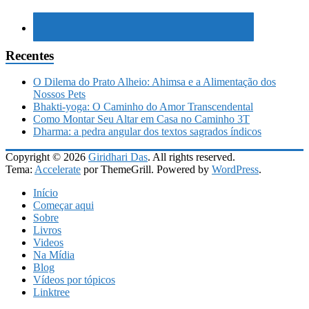
Recentes
O Dilema do Prato Alheio: Ahimsa e a Alimentação dos
Nossos Pets
Bhakti-yoga: O Caminho do Amor Transcendental
Como Montar Seu Altar em Casa no Caminho 3T
Dharma: a pedra angular dos textos sagrados índicos
Copyright © 2026
Giridhari Das
. All rights reserved.
Tema:
Accelerate
por ThemeGrill. Powered by
WordPress
.
Início
Começar aqui
Sobre
Livros
Videos
Na Mídia
Blog
Vídeos por tópicos
Linktree