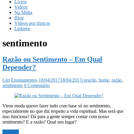
Livros
Videos
Na Mídia
Blog
Vídeos por tópicos
Linktree
sentimento
Razão ou Sentimento – Em Qual
Depender?
Giri
Ensinamentos
18/04/2017
18/04/2017
coração
,
home
,
razão
,
sentimento
0 Comentário
Virou moda querer fazer tudo com base só no sentimento,
especialmente no que diz respeito a vida espiritual. Mas será que
isso funciona? Dá para a gente sempre contar com nosso
sentimento? E a razão? Qual seu lugar?
Ler mais