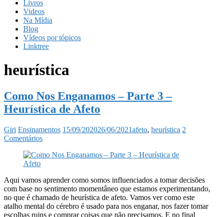
Livros
Videos
Na Mídia
Blog
Vídeos por tópicos
Linktree
heurística
Como Nos Enganamos – Parte 3 –
Heurística de Afeto
Giri
Ensinamentos
15/09/2020
26/06/2021
afeto
,
heurística
2
Comentários
Aqui vamos aprender como somos influenciados a tomar decisões
com base no sentimento momentâneo que estamos experimentando,
no que é chamado de heurística de afeto. Vamos ver como este
atalho mental do cérebro é usado para nos enganar, nos fazer tomar
escolhas ruins e comprar coisas que não precisamos. E no final