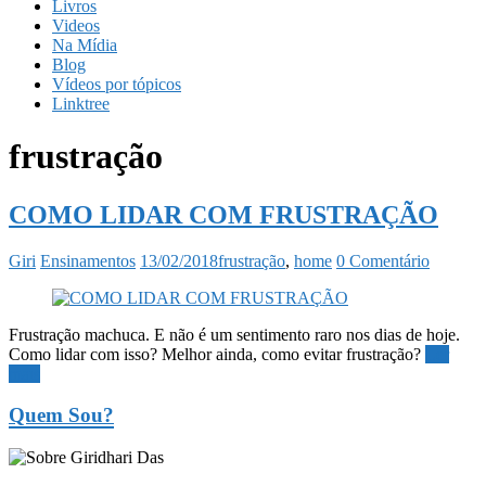
Livros
Videos
Na Mídia
Blog
Vídeos por tópicos
Linktree
frustração
COMO LIDAR COM FRUSTRAÇÃO
Giri
Ensinamentos
13/02/2018
frustração
,
home
0 Comentário
Frustração machuca. E não é um sentimento raro nos dias de hoje.
Como lidar com isso? Melhor ainda, como evitar frustração?
Ler
mais
Quem Sou?