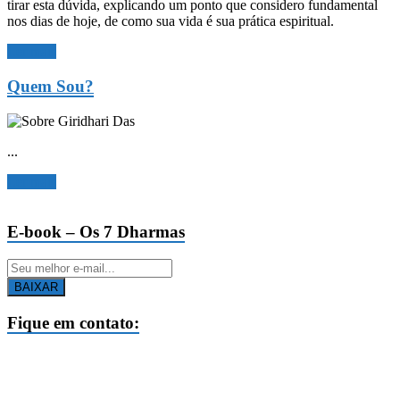
tirar esta dúvida, explicando um ponto que considero fundamental
nos dias de hoje, de como sua vida é sua prática espiritual.
Ler mais
Quem Sou?
...
Ler mais
E-book – Os 7 Dharmas
BAIXAR
Fique em contato: