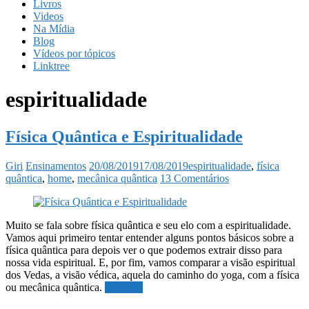
Livros
Videos
Na Mídia
Blog
Vídeos por tópicos
Linktree
espiritualidade
Física Quântica e Espiritualidade
Giri
Ensinamentos
20/08/2019
17/08/2019
espiritualidade
,
física
quântica
,
home
,
mecânica quântica
13 Comentários
Muito se fala sobre física quântica e seu elo com a espiritualidade.
Vamos aqui primeiro tentar entender alguns pontos básicos sobre a
física quântica para depois ver o que podemos extrair disso para
nossa vida espiritual. E, por fim, vamos comparar a visão espiritual
dos Vedas, a visão védica, aquela do caminho do yoga, com a física
ou mecânica quântica.
Ler mais