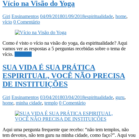
Vício na Visão do Yoga
Giri
Ensinamentos
04/09/2018
01/09/2018
espiritualidade
,
home
,
vício
0 Comentário
Como é visto o vício na visão do yoga, da espiritualidade? Aqui
vamos ver as respostas a 5 perguntas recebidas sobre o tema de
vício.
Ler mais
SUA VIDA É SUA PRÁTICA
ESPIRITUAL, VOCÊ NÃO PRECISA
DE INSTITUIÇÕES
Giri
Ensinamentos
03/04/2018
03/04/2018
espiritualidade
,
guru
,
home
,
minha cidade
,
templo
0 Comentário
Aqui uma pergunta frequente que recebo: “não tem templos, não
tem devotos, não tem guru na minha cidade, como faço?”. Aqui vou