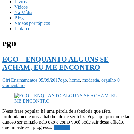
Livros
Videos
Na Mídia
Blog
Vídeos por tópicos
Linktree
ego
EGO – ENQUANTO ALGUNS SE
ACHAM, EU ME ENCONTRO
Giri
Ensinamentos
05/09/2017
ego
,
home
,
modéstia
,
orgulho
0
Comentário
Nesta frase popular, há uma pérola de sabedoria que afeta
profundamente nossa habilidade de ser feliz. Veja aqui por que é tão
danoso ser tomado pelo ego e como você pode sair desta aflição,
que impede seu progresso.
Ler mais