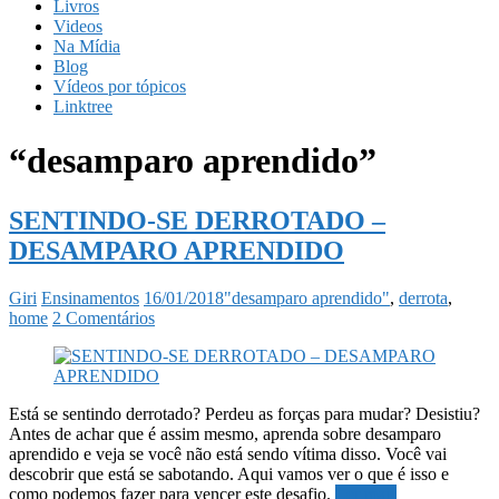
Livros
Videos
Na Mídia
Blog
Vídeos por tópicos
Linktree
“desamparo aprendido”
SENTINDO-SE DERROTADO –
DESAMPARO APRENDIDO
Giri
Ensinamentos
16/01/2018
"desamparo aprendido"
,
derrota
,
home
2 Comentários
Está se sentindo derrotado? Perdeu as forças para mudar? Desistiu?
Antes de achar que é assim mesmo, aprenda sobre desamparo
aprendido e veja se você não está sendo vítima disso. Você vai
descobrir que está se sabotando. Aqui vamos ver o que é isso e
como podemos fazer para vencer este desafio.
Ler mais