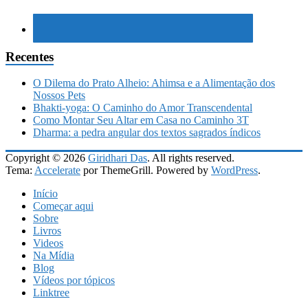
Recentes
O Dilema do Prato Alheio: Ahimsa e a Alimentação dos
Nossos Pets
Bhakti-yoga: O Caminho do Amor Transcendental
Como Montar Seu Altar em Casa no Caminho 3T
Dharma: a pedra angular dos textos sagrados índicos
Copyright © 2026
Giridhari Das
. All rights reserved.
Tema:
Accelerate
por ThemeGrill. Powered by
WordPress
.
Início
Começar aqui
Sobre
Livros
Videos
Na Mídia
Blog
Vídeos por tópicos
Linktree