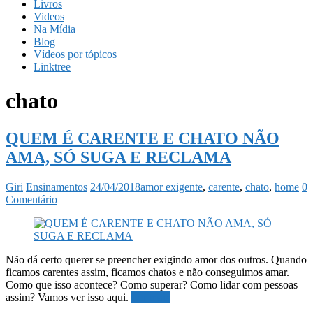
Livros
Videos
Na Mídia
Blog
Vídeos por tópicos
Linktree
chato
QUEM É CARENTE E CHATO NÃO
AMA, SÓ SUGA E RECLAMA
Giri
Ensinamentos
24/04/2018
amor exigente
,
carente
,
chato
,
home
0
Comentário
Não dá certo querer se preencher exigindo amor dos outros. Quando
ficamos carentes assim, ficamos chatos e não conseguimos amar.
Como que isso acontece? Como superar? Como lidar com pessoas
assim? Vamos ver isso aqui.
Ler mais