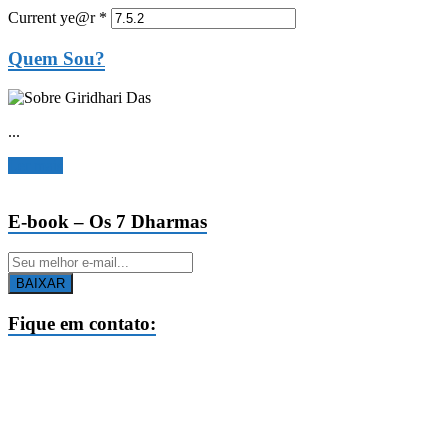
Current ye@r
*
Quem Sou?
...
Ler mais
E-book – Os 7 Dharmas
BAIXAR
Fique em contato: