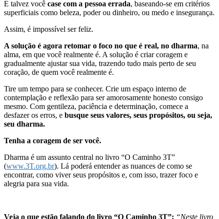
E talvez você
case com a pessoa errada
, baseando-se em critérios
superficiais como beleza, poder ou dinheiro, ou medo e insegurança.
Assim, é impossível ser feliz.
A solução é agora retomar o foco no que é real, no dharma
, na
alma, em que você realmente é. A solução é criar coragem e
gradualmente ajustar sua vida, trazendo tudo mais perto de seu
coração, de quem você realmente é.
Tire um tempo para se conhecer. Crie um espaço interno de
contemplação e reflexão para ser amorosamente honesto consigo
mesmo. Com gentileza, paciência e determinação, comece a
desfazer os erros, e
busque seus valores, seus propósitos, ou seja,
seu dharma.
Tenha a coragem de ser você.
Dharma é um assunto central no livro “O Caminho 3T”
(
www.3T.org.br
). Lá poderá entender as nuances de como se
encontrar, como viver seus propósitos e, com isso, trazer foco e
alegria para sua vida.
Veja o que estão falando do livro “O Caminho 3T”:
“Neste livro,