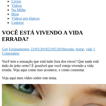
Livros
Videos
Na Mídia
Blog
Vídeos por tópicos
Linktree
VOCÊ ESTÁ VIVENDO A VIDA
ERRADA?
Giri
Ensinamentos
22/05/2018
22/05/2018
errada
,
home
,
vida
1
Comentário
Você tem a sensação que está tudo fora dos eixos? Que nada está
indo do jeito certo? É possível que você esteja vivendo a vida
errada. Veja aqui como isso acontece, e como consertar.
Veja aqui meu vídeo sobre este tema.