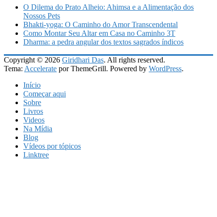
O Dilema do Prato Alheio: Ahimsa e a Alimentação dos
Nossos Pets
Bhakti-yoga: O Caminho do Amor Transcendental
Como Montar Seu Altar em Casa no Caminho 3T
Dharma: a pedra angular dos textos sagrados índicos
Copyright © 2026
Giridhari Das
. All rights reserved.
Tema:
Accelerate
por ThemeGrill. Powered by
WordPress
.
Início
Começar aqui
Sobre
Livros
Videos
Na Mídia
Blog
Vídeos por tópicos
Linktree