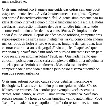
mais explicativo.
O sistema automático é aquele que cuida das coisas sem que você
esteja realmente ciente. A vida é extremamente complexa. Operar
seu corpo é inacreditavelmente difícil. A gente simplesmente não faz
ideia de quão incrível e quão difícil é funcionar no dia a dia. Batidas
cardíacas, respiração, milhares de outras funções internas… tudo
acontecendo muito além de nossa consciência. O simples ato de
andar é muito difícil. Depois de décadas de robótica, computadores
super-rápidos e os nerds mais inteligentes, já viu como ainda andam
mal os robôs de hoje? E isso é só andar. Imagine dançar, pular, lutar
e entrar e sair de asanas de yoga? Já viu aqueles “captchas” que
verificam que você não é um robô em sites da Internet? Pedem para
você reescrever algumas letras? Fácil, né? Que nada! Tanto que
colocam, pois sabem como seria complexo e difícil uma máquina ler
aquelas poucas letrinhas e números. Mas toda esta incrível
complexidade é resolvida e tratada pelo nosso sistema automático
sem que sequer saibamos.
O sistema automático não cuida só dos detalhes mecânicos e
fisiológicos. Usamos ele também para nos guiar na vida. São os
hábitos que criamos. Ao acordar por exemplo, você escova os
dentes, toma banho, se veste… uma rotina automática. Você não
precisa pensar. Na hora de comer também, vai no automático. Você
“sente” vontade disso e daquilo no buffet do restaurante, tem uma