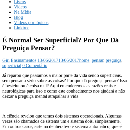
Livros
Videos
Na Mídia
Blog
Vídeos por tópicos
Linktree
É Normal Ser Superficial? Por Que Dá
Preguiça Pensar?
Giri
Ensinamentos
13/06/2017
13/06/2017
home
,
pensar
,
preguiça
,
superficial
0 Comentário
Já reparou que passamos a maior parte da vida sendo superficiais,
sem pensar à sério sobre as coisas? Por que dá preguiça pensar? Isso
é besteira ou é coisa real? Aqui entenderemos as razões reais e
neurológicas para isso e como este conhecimento nos ajudará a não
deixar a preguiça mental atrapalhar a vida.
A ciência revelou que temos dois sistemas operacionais. Algumas
vezes são chamados de sistema um e sistema dois, simplesmente.
Em outros casos, sistema deliberativo e sistema automático, que é