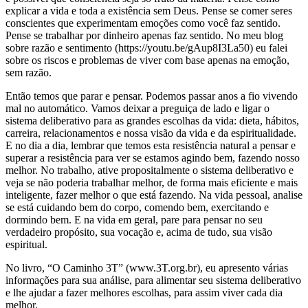
explicar a vida e toda a existência sem Deus. Pense se comer seres
conscientes que experimentam emoções como você faz sentido.
Pense se trabalhar por dinheiro apenas faz sentido. No meu blog
sobre razão e sentimento (https://youtu.be/gAup8I3La50) eu falei
sobre os riscos e problemas de viver com base apenas na emoção,
sem razão.
Então temos que parar e pensar. Podemos passar anos a fio vivendo
mal no automático. Vamos deixar a preguiça de lado e ligar o
sistema deliberativo para as grandes escolhas da vida: dieta, hábitos,
carreira, relacionamentos e nossa visão da vida e da espiritualidade.
E no dia a dia, lembrar que temos esta resistência natural a pensar e
superar a resistência para ver se estamos agindo bem, fazendo nosso
melhor. No trabalho, ative propositalmente o sistema deliberativo e
veja se não poderia trabalhar melhor, de forma mais eficiente e mais
inteligente, fazer melhor o que está fazendo. Na vida pessoal, analise
se está cuidando bem do corpo, comendo bem, exercitando e
dormindo bem. E na vida em geral, pare para pensar no seu
verdadeiro propósito, sua vocação e, acima de tudo, sua visão
espiritual.
No livro, “O Caminho 3T” (www.3T.org.br), eu apresento várias
informações para sua análise, para alimentar seu sistema deliberativo
e lhe ajudar a fazer melhores escolhas, para assim viver cada dia
melhor.