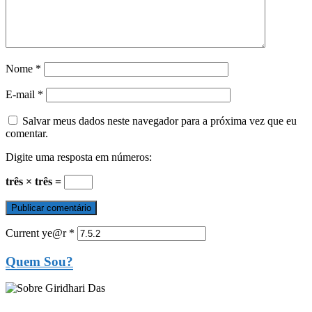
Nome
*
E-mail
*
Salvar meus dados neste navegador para a próxima vez que eu
comentar.
Digite uma resposta em números:
três × três =
Current ye@r
*
Quem Sou?
...