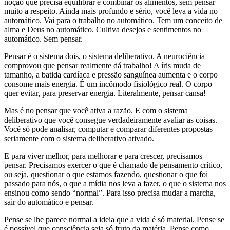
noção que precisa equilibrar e combinar os alimentos, sem pensar
muito a respeito. Ainda mais profundo e sério, você leva a vida no
automático. Vai para o trabalho no automático. Tem um conceito de
alma e Deus no automático. Cultiva desejos e sentimentos no
automático. Sem pensar.
Pensar é o sistema dois, o sistema deliberativo. A neurociência
comprovou que pensar realmente dá trabalho! A íris muda de
tamanho, a batida cardíaca e pressão sanguínea aumenta e o corpo
consome mais energia. É um incômodo fisiológico real. O corpo
quer evitar, para preservar energia. Literalmente, pensar cansa!
Mas é no pensar que você ativa a razão. E com o sistema
deliberativo que você consegue verdadeiramente avaliar as coisas.
Você só pode analisar, computar e comparar diferentes propostas
seriamente com o sistema deliberativo ativado.
E para viver melhor, para melhorar e para crescer, precisamos
pensar. Precisamos exercer o que é chamado de pensamento crítico,
ou seja, questionar o que estamos fazendo, questionar o que foi
passado para nós, o que a mídia nos leva a fazer, o que o sistema nos
ensinou como sendo “normal”. Para isso precisa mudar a marcha,
sair do automático e pensar.
Pense se lhe parece normal a ideia que a vida é só material. Pense se
é possível que consciência seja só fruto da matéria. Pense como