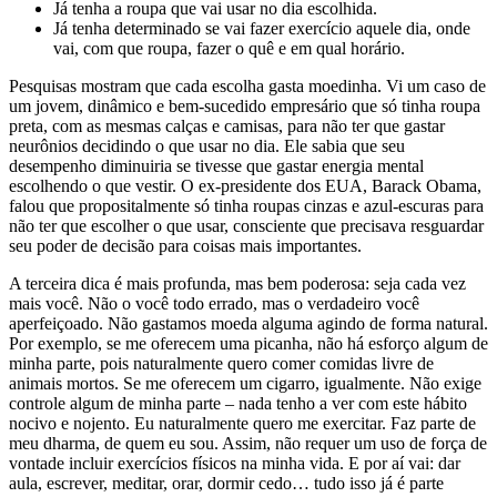
Já tenha a roupa que vai usar no dia escolhida.
Já tenha determinado se vai fazer exercício aquele dia, onde
vai, com que roupa, fazer o quê e em qual horário.
Pesquisas mostram que cada escolha gasta moedinha. Vi um caso de
um jovem, dinâmico e bem-sucedido empresário que só tinha roupa
preta, com as mesmas calças e camisas, para não ter que gastar
neurônios decidindo o que usar no dia. Ele sabia que seu
desempenho diminuiria se tivesse que gastar energia mental
escolhendo o que vestir. O ex-presidente dos EUA, Barack Obama,
falou que propositalmente só tinha roupas cinzas e azul-escuras para
não ter que escolher o que usar, consciente que precisava resguardar
seu poder de decisão para coisas mais importantes.
A terceira dica é mais profunda, mas bem poderosa: seja cada vez
mais você. Não o você todo errado, mas o verdadeiro você
aperfeiçoado. Não gastamos moeda alguma agindo de forma natural.
Por exemplo, se me oferecem uma picanha, não há esforço algum de
minha parte, pois naturalmente quero comer comidas livre de
animais mortos. Se me oferecem um cigarro, igualmente. Não exige
controle algum de minha parte – nada tenho a ver com este hábito
nocivo e nojento. Eu naturalmente quero me exercitar. Faz parte de
meu dharma, de quem eu sou. Assim, não requer um uso de força de
vontade incluir exercícios físicos na minha vida. E por aí vai: dar
aula, escrever, meditar, orar, dormir cedo… tudo isso já é parte