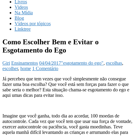
Livros
Videos
Na Mídia
Blog
Vídeos por tópicos
Linktree
Como Escolher Bem e Evitar o
Esgotamento do Ego
Giri
Ensinamentos
04/04/2017
"esgotamento do ego"
,
escolhas
,
escolher
,
home
1 Comentário
Já percebeu que tem vezes que você simplesmente não consegue
fazer uma boa escolha? Que você está sem forças para fazer o que
sabe seria o melhor? Esta situação chama-se esgotamento do ego e
aqui umas dicas para evitar isso.
Imagine que você ganha, todo dia ao acordar, 100 moedas de
autocontrole. Cada vez que você tem que usar sua força de vontade,
exercer autocontrole ou paciência, você gasta moedinhas. Teve
aquela manhã difícil levantando as crianças e arrumando elas para