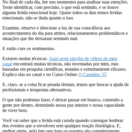
No final de cada dia, tire uns momentos para analisar suas emoções.
Tente identificar, com precisão, o que está sentindo, e se houve
alguma ferida emocional hoje. Quase todos os dias temos feridas
emocionais, não se iluda quanto a isso.
Examine, observe e direcione a luz de sua consciência aos
acontecimentos do dia para atritos, relacionamentos problemáticos e
situações que lhe deixaram sentindo mal.
E então cure os sentimentos.
Existem muitas técnicas.
Aqui neste playlist de vídeos do meu
canal
encontrará muitas técnicas, não inventadas por mim, mas
baseadas em pesquisa científicas, testadas e extremamente eficazes.
Explico elas no canal e no Curso Online
O Caminho 3T
.
E, claro, se a coisa ficar pesada demais, temos que buscar a ajuda de
profissionais e terapeutas alternativos.
O que não podemos fazer, é deixar passar em branco, comendo a
gente por dentro, destruindo nossa paz interior e nossa capacidade
de viver bem.
Você vai saber que a ferida está curada quando consegue lembrar
dos eventos que a envolvem sem qualquer reação fisiológica. E,
melhor ainda, pelo fato que logo os eventos são completamente