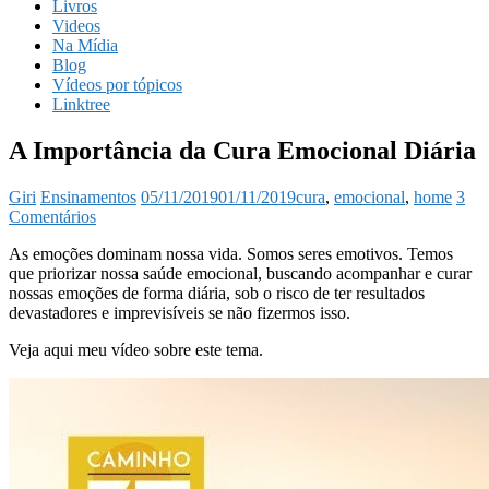
Livros
Videos
Na Mídia
Blog
Vídeos por tópicos
Linktree
A Importância da Cura Emocional Diária
Giri
Ensinamentos
05/11/2019
01/11/2019
cura
,
emocional
,
home
3
Comentários
As emoções dominam nossa vida. Somos seres emotivos. Temos
que priorizar nossa saúde emocional, buscando acompanhar e curar
nossas emoções de forma diária, sob o risco de ter resultados
devastadores e imprevisíveis se não fizermos isso.
Veja aqui meu vídeo sobre este tema.