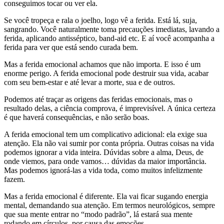
conseguimos tocar ou ver ela.
Se você tropeça e rala o joelho, logo vê a ferida. Está lá, suja,
sangrando. Você naturalmente toma precauções imediatas, lavando a
ferida, aplicando antisséptico, band-aid etc. E aí você acompanha a
ferida para ver que está sendo curada bem.
Mas a ferida emocional achamos que não importa. E isso é um
enorme perigo. A ferida emocional pode destruir sua vida, acabar
com seu bem-estar e até levar a morte, sua e de outros.
Podemos até traçar as origens das feridas emocionais, mas o
resultado delas, a ciência comprova, é imprevisível. A única certeza
é que haverá consequências, e não serão boas.
A ferida emocional tem um complicativo adicional: ela exige sua
atenção. Ela não vai sumir por conta própria. Outras coisas na vida
podemos ignorar a vida inteira. Dúvidas sobre a alma, Deus, de
onde viemos, para onde vamos… dúvidas da maior importância.
Mas podemos ignorá-las a vida toda, como muitos infelizmente
fazem.
Mas a ferida emocional é diferente. Ela vai ficar sugando energia
mental, demandando sua atenção. Em termos neurológicos, sempre
que sua mente entrar no “modo padrão”, lá estará sua mente
rodando em círculos, por causa das emoções.