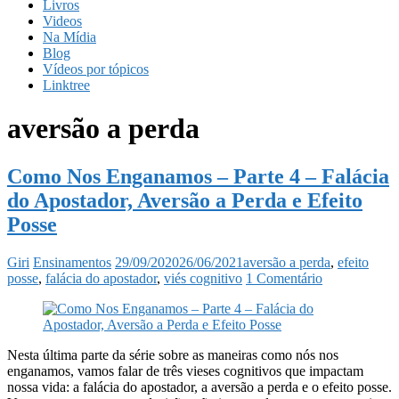
Livros
Videos
Na Mídia
Blog
Vídeos por tópicos
Linktree
aversão a perda
Como Nos Enganamos – Parte 4 – Falácia
do Apostador, Aversão a Perda e Efeito
Posse
Giri
Ensinamentos
29/09/2020
26/06/2021
aversão a perda
,
efeito
posse
,
falácia do apostador
,
viés cognitivo
1 Comentário
Nesta última parte da série sobre as maneiras como nós nos
enganamos, vamos falar de três vieses cognitivos que impactam
nossa vida: a falácia do apostador, a aversão a perda e o efeito posse.