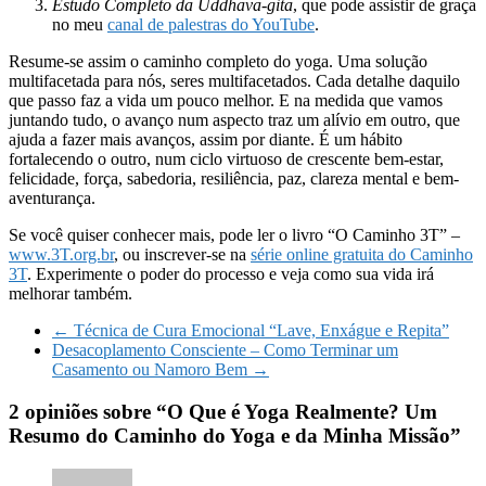
Estudo Completo da Uddhava-gita
, que pode assistir de graça
no meu
canal de palestras do YouTube
.
Resume-se assim o caminho completo do yoga. Uma solução
multifacetada para nós, seres multifacetados. Cada detalhe daquilo
que passo faz a vida um pouco melhor. E na medida que vamos
juntando tudo, o avanço num aspecto traz um alívio em outro, que
ajuda a fazer mais avanços, assim por diante. É um hábito
fortalecendo o outro, num ciclo virtuoso de crescente bem-estar,
felicidade, força, sabedoria, resiliência, paz, clareza mental e bem-
aventurança.
Se você quiser conhecer mais, pode ler o livro “O Caminho 3T” –
www.3T.org.br
, ou inscrever-se na
série online gratuita do Caminho
3T
. Experimente o poder do processo e veja como sua vida irá
melhorar também.
←
Técnica de Cura Emocional “Lave, Enxágue e Repita”
Desacoplamento Consciente – Como Terminar um
Casamento ou Namoro Bem
→
2 opiniões sobre “
O Que é Yoga Realmente? Um
Resumo do Caminho do Yoga e da Minha Missão
”