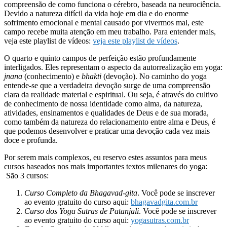
compreensão de como funciona o cérebro, baseada na neurociência.
Devido a natureza difícil da vida hoje em dia e do enorme
sofrimento emocional e mental causado por vivermos mal, este
campo recebe muita atenção em meu trabalho. Para entender mais,
veja este playlist de vídeos:
veja este playlist de vídeos
.
O quarto e quinto campos de perfeição estão profundamente
interligados. Eles representam o aspecto da autorrealização em yoga:
jnana
(conhecimento) e
bhakti
(devoção). No caminho do yoga
entende-se que a verdadeira devoção surge de uma compreensão
clara da realidade material e espiritual. Ou seja, é através do cultivo
de conhecimento de nossa identidade como alma, da natureza,
atividades, ensinamentos e qualidades de Deus e de sua morada,
como também da natureza do relacionamento entre alma e Deus, é
que podemos desenvolver e praticar uma devoção cada vez mais
doce e profunda.
Por serem mais complexos, eu reservo estes assuntos para meus
cursos baseados nos mais importantes textos milenares do yoga:
São 3 cursos:
Curso Completo da Bhagavad-gita
. Você pode se inscrever
ao evento gratuito do curso aqui:
bhagavadgita.com.br
Curso dos Yoga Sutras de Patanjali
. Você pode se inscrever
ao evento gratuito do curso aqui:
yogasutras.com.br