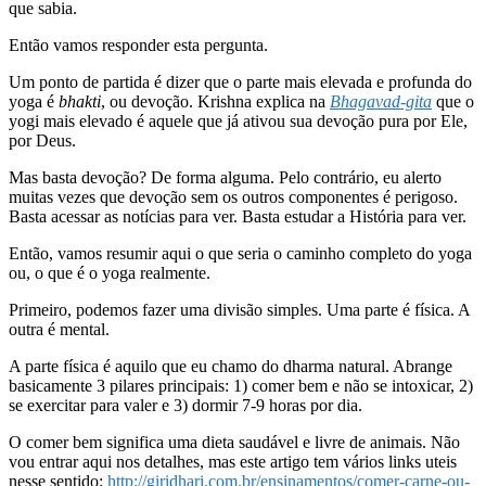
que sabia.
Então vamos responder esta pergunta.
Um ponto de partida é dizer que o parte mais elevada e profunda do
yoga é
bhakti
, ou devoção. Krishna explica na
Bhagavad-gita
que o
yogi mais elevado é aquele que já ativou sua devoção pura por Ele,
por Deus.
Mas basta devoção? De forma alguma. Pelo contrário, eu alerto
muitas vezes que devoção sem os outros componentes é perigoso.
Basta acessar as notícias para ver. Basta estudar a História para ver.
Então, vamos resumir aqui o que seria o caminho completo do yoga
ou, o que é o yoga realmente.
Primeiro, podemos fazer uma divisão simples. Uma parte é física. A
outra é mental.
A parte física é aquilo que eu chamo do dharma natural. Abrange
basicamente 3 pilares principais: 1) comer bem e não se intoxicar, 2)
se exercitar para valer e 3) dormir 7-9 horas por dia.
O comer bem significa uma dieta saudável e livre de animais. Não
vou entrar aqui nos detalhes, mas este artigo tem vários links uteis
nesse sentido:
http://giridhari.com.br/ensinamentos/comer-carne-ou-