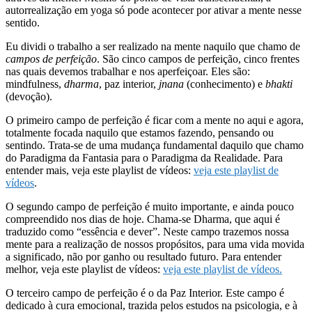
autorrealização em yoga só pode acontecer por ativar a mente nesse
sentido.
Eu dividi o trabalho a ser realizado na mente naquilo que chamo de
campos de perfeição
. São cinco campos de perfeição, cinco frentes
nas quais devemos trabalhar e nos aperfeiçoar. Eles são:
mindfulness,
dharma
, paz interior,
jnana
(conhecimento) e
bhakti
(devoção).
O primeiro campo de perfeição é ficar com a mente no aqui e agora,
totalmente focada naquilo que estamos fazendo, pensando ou
sentindo. Trata-se de uma mudança fundamental daquilo que chamo
do Paradigma da Fantasia para o Paradigma da Realidade. Para
entender mais, veja este playlist de vídeos:
veja este playlist de
vídeos
.
O segundo campo de perfeição é muito importante, e ainda pouco
compreendido nos dias de hoje. Chama-se Dharma, que aqui é
traduzido como “essência e dever”. Neste campo trazemos nossa
mente para a realização de nossos propósitos, para uma vida movida
a significado, não por ganho ou resultado futuro. Para entender
melhor, veja este playlist de vídeos:
veja este playlist de vídeos.
O terceiro campo de perfeição é o da Paz Interior. Este campo é
dedicado à cura emocional, trazida pelos estudos na psicologia, e à