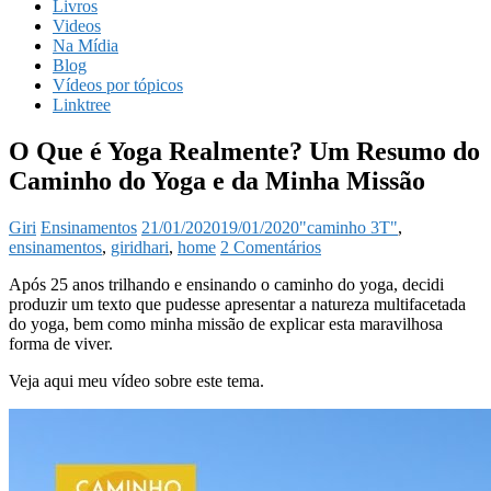
Livros
Videos
Na Mídia
Blog
Vídeos por tópicos
Linktree
O Que é Yoga Realmente? Um Resumo do
Caminho do Yoga e da Minha Missão
Giri
Ensinamentos
21/01/2020
19/01/2020
"caminho 3T"
,
ensinamentos
,
giridhari
,
home
2 Comentários
Após 25 anos trilhando e ensinando o caminho do yoga, decidi
produzir um texto que pudesse apresentar a natureza multifacetada
do yoga, bem como minha missão de explicar esta maravilhosa
forma de viver.
Veja aqui meu vídeo sobre este tema.