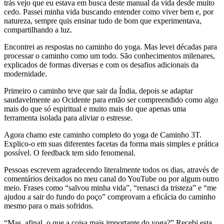
trás vejo que eu estava em busca deste manual da vida desde muito
cedo. Passei minha vida buscando entender como viver bem e, por
natureza, sempre quis ensinar tudo de bom que experimentava,
compartilhando a luz.
Encontrei as respostas no caminho do yoga. Mas levei décadas para
processar o caminho como um todo. São conhecimentos milenares,
explicados de formas diversas e com os desafios adicionais da
modernidade.
Primeiro o caminho teve que sair da Índia, depois se adaptar
saudavelmente ao Ocidente para então ser compreendido como algo
mais do que só espiritual e muito mais do que apenas uma
ferramenta isolada para aliviar o estresse.
Agora chamo este caminho completo do yoga de Caminho 3T.
Explico-o em suas diferentes facetas da forma mais simples e prática
possível. O feedback tem sido fenomenal.
Pessoas escrevem agradecendo literalmente todos os dias, através de
comentários deixados no meu canal do YouTube ou por algum outro
meio. Frases como “salvou minha vida”, “renasci da tristeza” e “me
ajudou a sair do fundo do poço” comprovam a eficácia do caminho
mesmo para o mais sofridos.
“Mas, afinal, o que a coisa mais importante do yoga?” Recebi esta