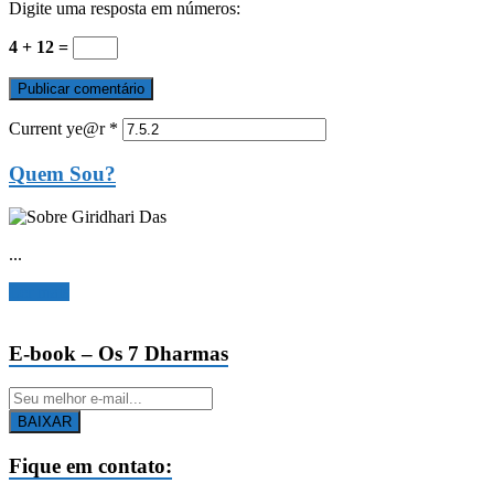
Digite uma resposta em números:
4 + 12 =
Current ye@r
*
Quem Sou?
...
Ler mais
E-book – Os 7 Dharmas
BAIXAR
Fique em contato: