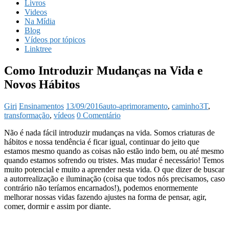
Livros
Videos
Na Mídia
Blog
Vídeos por tópicos
Linktree
Como Introduzir Mudanças na Vida e
Novos Hábitos
Giri
Ensinamentos
13/09/2016
auto-aprimoramento
,
caminho3T
,
transformação
,
vídeos
0 Comentário
Não é nada fácil introduzir mudanças na vida. Somos criaturas de
hábitos e nossa tendência é ficar igual, continuar do jeito que
estamos mesmo quando as coisas não estão indo bem, ou até mesmo
quando estamos sofrendo ou tristes. Mas mudar é necessário! Temos
muito potencial e muito a aprender nesta vida. O que dizer de buscar
a autorrealização e iluminação (coisa que todos nós precisamos, caso
contrário não teríamos encarnados!), podemos enormemente
melhorar nossas vidas fazendo ajustes na forma de pensar, agir,
comer, dormir e assim por diante.