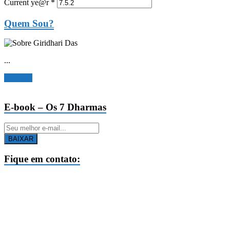
Current ye@r
*
Quem Sou?
...
Ler mais
E-book – Os 7 Dharmas
BAIXAR
Fique em contato: