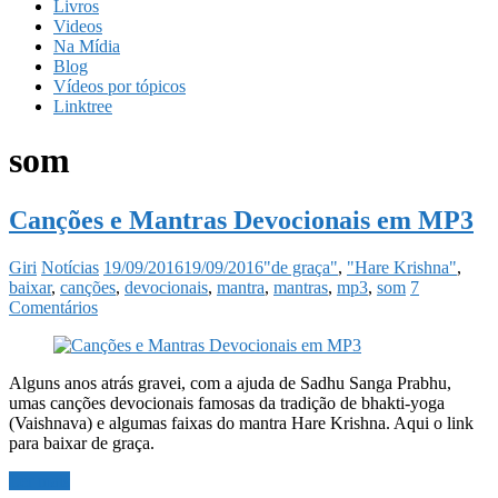
Livros
Videos
Na Mídia
Blog
Vídeos por tópicos
Linktree
som
Canções e Mantras Devocionais em MP3
Giri
Notícias
19/09/2016
19/09/2016
"de graça"
,
"Hare Krishna"
,
baixar
,
canções
,
devocionais
,
mantra
,
mantras
,
mp3
,
som
7
Comentários
Alguns anos atrás gravei, com a ajuda de Sadhu Sanga Prabhu,
umas canções devocionais famosas da tradição de bhakti-yoga
(Vaishnava) e algumas faixas do mantra Hare Krishna. Aqui o link
para baixar de graça.
Ler mais