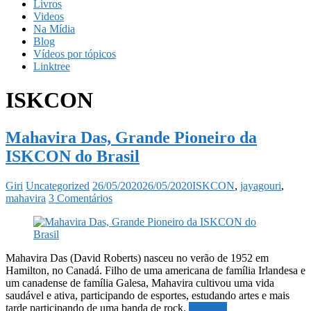
Livros
Videos
Na Mídia
Blog
Vídeos por tópicos
Linktree
ISKCON
Mahavira Das, Grande Pioneiro da
ISKCON do Brasil
Giri
Uncategorized
26/05/2020
26/05/2020
ISKCON
,
jayagouri
,
mahavira
3 Comentários
Mahavira Das (David Roberts) nasceu no verão de 1952 em
Hamilton, no Canadá. Filho de uma americana de família Irlandesa e
um canadense de família Galesa, Mahavira cultivou uma vida
saudável e ativa, participando de esportes, estudando artes e mais
tarde participando de uma banda de rock.
Ler mais