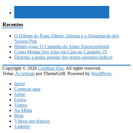
Recentes
O Dilema do Prato Alheio: Ahimsa e a Alimentação dos
Nossos Pets
Bhakti-yoga: O Caminho do Amor Transcendental
Como Montar Seu Altar em Casa no Caminho 3T
Dharma: a pedra angular dos textos sagrados índicos
Copyright © 2026
Giridhari Das
. All rights reserved.
Tema:
Accelerate
por ThemeGrill. Powered by
WordPress
.
Início
Começar aqui
Sobre
Livros
Videos
Na Mídia
Blog
Vídeos por tópicos
Linktree