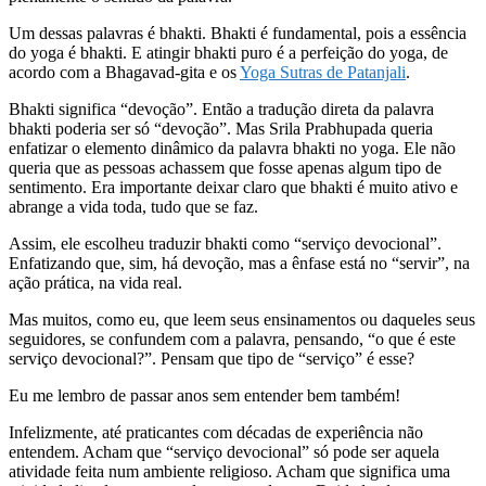
Um dessas palavras é bhakti. Bhakti é fundamental, pois a essência
do yoga é bhakti. E atingir bhakti puro é a perfeição do yoga, de
acordo com a Bhagavad-gita e os
Yoga Sutras de Patanjali
.
Bhakti significa “devoção”. Então a tradução direta da palavra
bhakti poderia ser só “devoção”. Mas Srila Prabhupada queria
enfatizar o elemento dinâmico da palavra bhakti no yoga. Ele não
queria que as pessoas achassem que fosse apenas algum tipo de
sentimento. Era importante deixar claro que bhakti é muito ativo e
abrange a vida toda, tudo que se faz.
Assim, ele escolheu traduzir bhakti como “serviço devocional”.
Enfatizando que, sim, há devoção, mas a ênfase está no “servir”, na
ação prática, na vida real.
Mas muitos, como eu, que leem seus ensinamentos ou daqueles seus
seguidores, se confundem com a palavra, pensando, “o que é este
serviço devocional?”. Pensam que tipo de “serviço” é esse?
Eu me lembro de passar anos sem entender bem também!
Infelizmente, até praticantes com décadas de experiência não
entendem. Acham que “serviço devocional” só pode ser aquela
atividade feita num ambiente religioso. Acham que significa uma