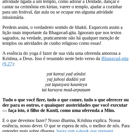
atividade ligada a um templo, como adorar a Deidade, dançar e
cantar na cerimônia em kirtan, varrer o templo, ajudar a cozinhar
para um festival, dar aula ou se ocupar em alguma atividade
missionária.
Perdem assim, o verdadeiro sentido de bhakti. Esquecem assim a
lição mais importante da Bhagavad-gita. Ignoram que nos textos
sagrados, na verdade, praticamente não há qualquer menção de
templos ou atividades de cunho religioso como essas!
A essência do yoga é fazer de sua vida uma oferenda amorosa a
Krishna, a Deus. Isso é resumido neste belo verso da
Bhagavad-gita
(9.27)
:
yat karoṣi yad aśnāsi
yaj juhoṣi dadāsi yat
yat tapasyasi kaunteya
tat kuruṣva mad-arpaṇam
Tudo o que você fizer, tudo o que comer, tudo o que oferecer ou
der para os outros, e quaisquer austeridades que você executar
— faça isto, ó filho de Kuntī, como uma oferenda a Mim.
E o que devemos fazer? Nosso dharma, Krishna explica. Nossa
essência, nosso dever. O que se espera de nós, o melhor de nós. Para
entender mais sobre dharma,
baixe este e-book que preparei
.