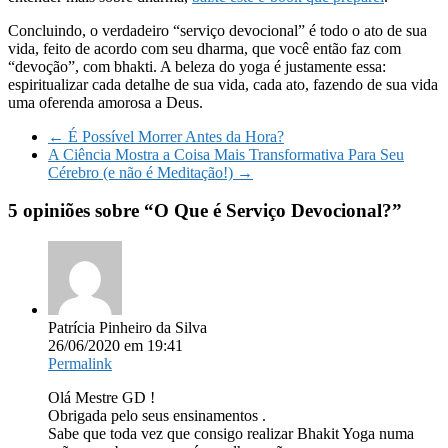
Concluindo, o verdadeiro “serviço devocional” é todo o ato de sua
vida, feito de acordo com seu dharma, que você então faz com
“devoção”, com bhakti. A beleza do yoga é justamente essa:
espiritualizar cada detalhe de sua vida, cada ato, fazendo de sua vida
uma oferenda amorosa a Deus.
←
É Possível Morrer Antes da Hora?
A Ciência Mostra a Coisa Mais Transformativa Para Seu
Cérebro (e não é Meditação!)
→
5 opiniões sobre “
O Que é Serviço Devocional?
”
Patrícia Pinheiro da Silva
26/06/2020 em 19:41
Permalink
Olá Mestre GD !
Obrigada pelo seus ensinamentos .
Sabe que toda vez que consigo realizar Bhakit Yoga numa