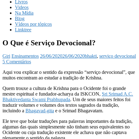
Livros
Videos
Na Mídia
Blog
Vídeos por tópicos
Linktree
O Que é Serviço Devocional?
Giri
Ensinamentos
26/06/2020
26/06/2020
bhakti
,
serviço devocional
5 Comentários
Aqui vou explicar o sentido da expressão “serviço devocional”, que
muitos encontram ao estudar a tradição de Krishna.
Quem trouxe a cultura de Krishna para o Ocidente foi o grande
mestre espiritual e fundador-acharya da ISKCON,
Sri Srimad A.C.
Bhaktivedanta Swami Prabhupada
. Um de seus maiores feitos foi
traduzir volumes e volumes dos textos sagrados da tradição,
incluindo a
Bhagavad-gita
e o Srimad Bhagavatam.
Ele teve que bolar traduções para palavras importantes da tradição,
algumas das quais simplesmente não tinham seus equivalentes no
Ocidente ou cuja tradução existente ele achava que não captava
plenamente o sentido da palavra.