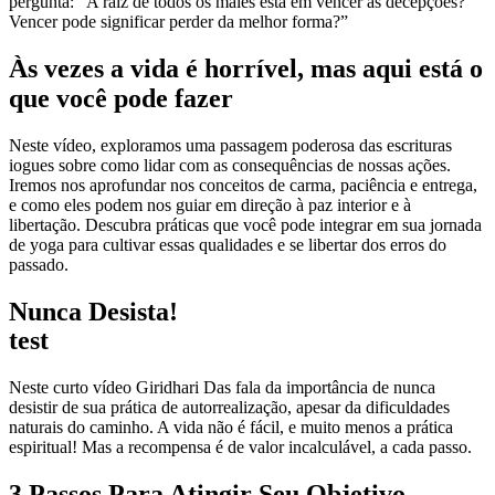
pergunta: “A raiz de todos os males está em vencer as decepções?
Vencer pode significar perder da melhor forma?”
Às vezes a vida é horrível, mas aqui está o
que você pode fazer
Neste vídeo, exploramos uma passagem poderosa das escrituras
iogues sobre como lidar com as consequências de nossas ações.
Iremos nos aprofundar nos conceitos de carma, paciência e entrega,
e como eles podem nos guiar em direção à paz interior e à
libertação. Descubra práticas que você pode integrar em sua jornada
de yoga para cultivar essas qualidades e se libertar dos erros do
passado.
Nunca Desista!
test
Neste curto vídeo Giridhari Das fala da importância de nunca
desistir de sua prática de autorrealização, apesar da dificuldades
naturais do caminho. A vida não é fácil, e muito menos a prática
espiritual! Mas a recompensa é de valor incalculável, a cada passo.
3 Passos Para Atingir Seu Objetivo