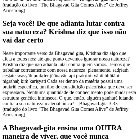
(tradução do livro “The Bhagavad Gita Comes Alive” de Jeffrey
Armstrong)
Seja você! De que adianta lutar contra
sua natureza? Krishna diz que isso não
vai dar certo
Neste importante verso da Bhagavad-gita, Krishna diz algo que
afeta a todos nós: até que ponto devemos ignorar nossa natureza?
Krishna diz que não adianta lutar contra quem somos. Temos que
trabalhar corretamente com nossa natureza, plenamente. sadṛśaṁ
ceṣṭate svasyāḥ prakṛter jñānavān api prakṛtiṁ yānti bhūtāni
nigrahaḥ kiṁ kariṣyati Cada ser dentro da matéria possui uma
prakriti específica, um tipo de constituição psicofísica que deve ser
expressada. Nenhuma quantidade de conhecimento pode mudar esta
estrutura genética intrínseca. O que, então, alguém ganhará lutando
contra a sua natureza material única? – Bhagavad-gita 3.33
(tradução do livro “The Bhagavad Gita Comes Alive” de Jeffrey
Armstrong)
A Bhagavad-gita ensina uma OUTRA
maneira de viver, que você nunca