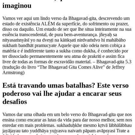
imaginou
Vamos ver aqui um lindo verso da Bhagavad-gita, descrevendo um
estado de existência ALÉM da superfície, do sofrimento ou prazer,
disso ou daquilo. Um estado de ser que lhe situa inteiramente na sua
essência transcendental, de pura bem-aventurança. jñeyaḥ sa
nityasaṁnyāsī yo na dveṣṭi na kāṅkṣati nirdvaṁdvo hi mahābāho
sukhaṁ bandhāt pramucyate Aquele que não odeia nem cobiça a
matéria e é indiferente tanto a sukha como dukha, é conhecido por
ter dissociado permanentemente seu atma de prakriti e assim fica
livre de todas as formas de escravidão material. – Bhagavad-gita 5.3
(tradução do livro “The Bhagavad Gita Comes Alive” de Jeffrey
Armstrong)
Está travando umas batalhas? Este verso
poderoso vai lhe ajudar a encarar seus
desafios
Vamos dar uma olhada em um belo verso do Bhagavad-gita que nos
ensina como encarar as lutas da vida para dar nosso melhor, sem nos
enredar em mais problemas. sukhaduḥkhe mesmo kṛtvā lābhālābhau
jayājayau tato yuddhāya yujyasva naivaṁ pāpam avāpsyasi Trate a