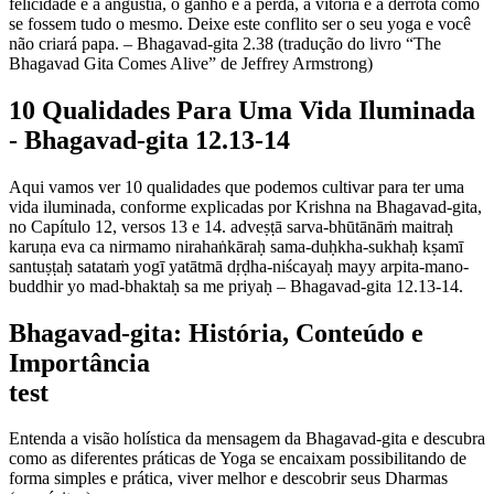
felicidade e a angústia, o ganho e a perda, a vitória e a derrota como
se fossem tudo o mesmo. Deixe este conflito ser o seu yoga e você
não criará papa. – Bhagavad-gita 2.38 (tradução do livro “The
Bhagavad Gita Comes Alive” de Jeffrey Armstrong)
10 Qualidades Para Uma Vida Iluminada
- Bhagavad-gita 12.13-14
Aqui vamos ver 10 qualidades que podemos cultivar para ter uma
vida iluminada, conforme explicadas por Krishna na Bhagavad-gita,
no Capítulo 12, versos 13 e 14. adveṣṭā sarva-bhūtānāṁ maitraḥ
karuṇa eva ca nirmamo nirahaṅkāraḥ sama-duḥkha-sukhaḥ kṣamī
santuṣṭaḥ satataṁ yogī yatātmā dṛḍha-niścayaḥ mayy arpita-mano-
buddhir yo mad-bhaktaḥ sa me priyaḥ – Bhagavad-gita 12.13-14.
Bhagavad-gita: História, Conteúdo e
Importância
test
Entenda a visão holística da mensagem da Bhagavad-gita e descubra
como as diferentes práticas de Yoga se encaixam possibilitando de
forma simples e prática, viver melhor e descobrir seus Dharmas