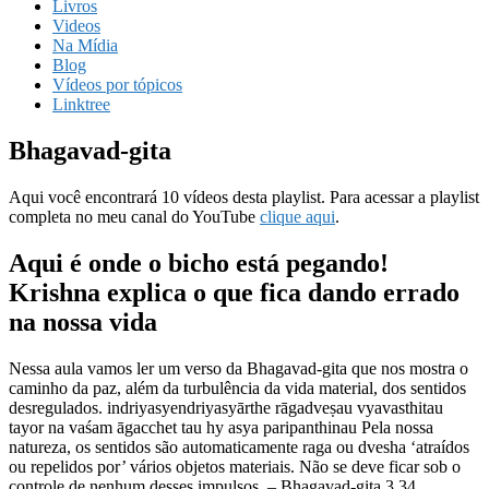
Livros
Videos
Na Mídia
Blog
Vídeos por tópicos
Linktree
Bhagavad-gita
Aqui você encontrará 10 vídeos desta playlist. Para acessar a playlist
completa no meu canal do YouTube
clique aqui
.
Aqui é onde o bicho está pegando!
Krishna explica o que fica dando errado
na nossa vida
Nessa aula vamos ler um verso da Bhagavad-gita que nos mostra o
caminho da paz, além da turbulência da vida material, dos sentidos
desregulados. indriyasyendriyasyārthe rāgadveṣau vyavasthitau
tayor na vaśam āgacchet tau hy asya paripanthinau Pela nossa
natureza, os sentidos são automaticamente raga ou dvesha ‘atraídos
ou repelidos por’ vários objetos materiais. Não se deve ficar sob o
controle de nenhum desses impulsos. – Bhagavad-gita 3.34